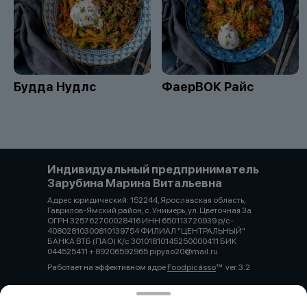
Будда Нудлс
ФаерВОК Райс
Индивидуальный предприниматель
Зарубина Марина Витальевна
Адрес юридический: 152244, Ярославская область,
Гаврилов-Ямский район, с. Унимерь, ул. Цветочная 3а
ОГРН 325762700028416 ИНН 650113720939 р/с-
40802810300810139754 ФИЛИАЛ "ЦЕНТРАЛЬНЫЙ"
БАНКА ВТБ (ПАО) К/с 30101810145250000411 БИК
044525411 + 89206592965 pipyao20@mail.ru
Работает на эффективном ядре
Foodpicásso
ver. 3.2