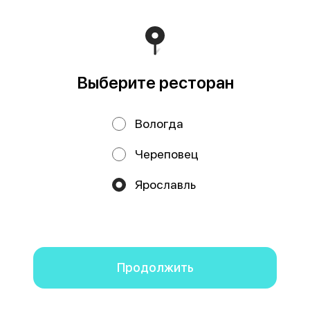
Политика конфиденциальности
Публичная оферта
Выберите ресторан
Вологда
Череповец
Акции, скидки, кэшбэк − в нашем приложении!
Ярославль
Мы используем куки.
Пользуясь сайтом, вы даёте согласие на
обработку файлов cookie вашего браузера и использование
аналитических сервисов согласно нашей
политике
конфиденциальности
.
ОК