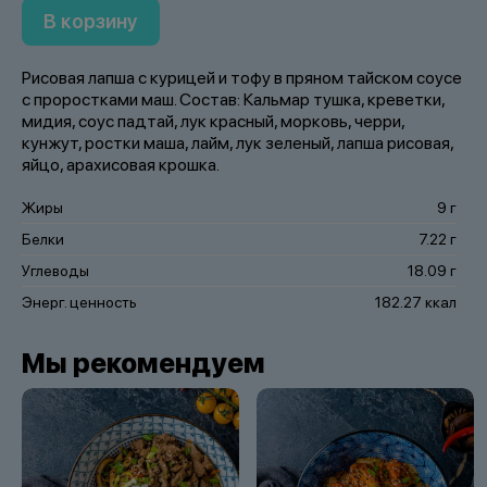
В корзину
Рисовая лапша с курицей и тофу в пряном тайском соусе
с проростками маш. Состав: Кальмар тушка, креветки,
мидия, соус падтай, лук красный, морковь, черри,
кунжут, ростки маша, лайм, лук зеленый, лапша рисовая,
яйцо, арахисовая крошка.
Жиры
9 г
Белки
7.22 г
Углеводы
18.09 г
Энерг. ценность
182.27 ккал
Мы рекомендуем