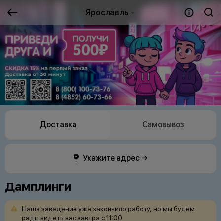
Ярославль
Доставка
Самовывоз
Укажите адрес →
Дамплинги
Наше
заведение
уже
закончило
работу,
но
мы
будем
рады
видеть
вас
завтра
с
11:00