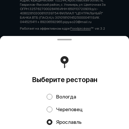
Адрес юридический: 152244, Ярославская область,
Гаврилов-Ямский район, с. Унимерь, ул. Цветочная 3а
ОГРН 325762700028416 ИНН 650113720939 р/с-
40802810300810139754 ФИЛИАЛ "ЦЕНТРАЛЬНЫЙ"
БАНКА ВТБ (ПАО) К/с 30101810145250000411 БИК
044525411 + 89206592965 pipyao20@mail.ru
Работает на эффективном ядре
Foodpicásso
ver. 3.2
Политика конфиденциальности
Публичная оферта
Выберите ресторан
Вологда
Череповец
Акции, скидки, кэшбэк − в нашем приложении!
Ярославль