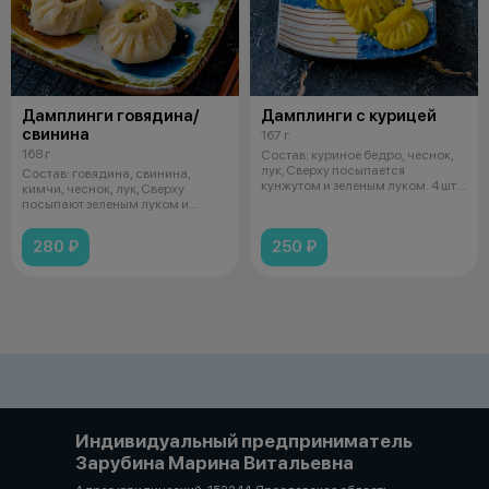
Дамплинги говядина/
Дамплинги с курицей
свинина
167 г
168 г
Состав: куриное бедро, чеснок,
лук, Сверху посыпается
Состав: говядина, свинина,
кунжутом и зеленым луком. 4 шт.
кимчи, чеснок, лук, Сверху
Пода
посыпают зеленым луком и
кунжутом. П
280 ₽
250 ₽
Индивидуальный предприниматель
Зарубина Марина Витальевна