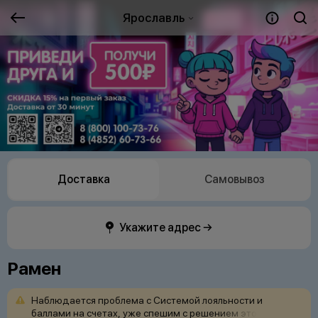
Ярославль
Доставка
Самовывоз
Укажите адрес →
Рамен
Наблюдается
проблема
с
Системой
лояльности
и
баллами
на
счетах,
уже
спешим
с
решением
это