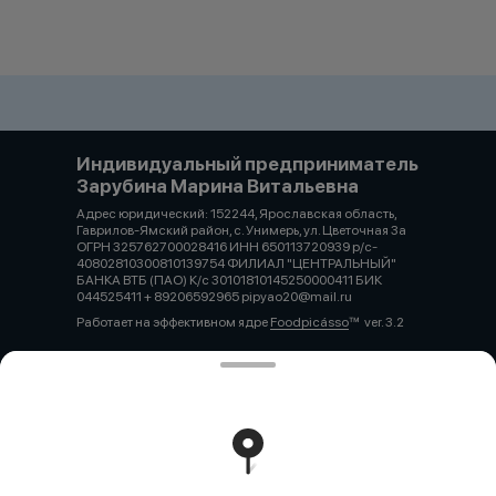
Индивидуальный предприниматель
Зарубина Марина Витальевна
Адрес юридический: 152244, Ярославская область,
Гаврилов-Ямский район, с. Унимерь, ул. Цветочная 3а
ОГРН 325762700028416 ИНН 650113720939 р/с-
40802810300810139754 ФИЛИАЛ "ЦЕНТРАЛЬНЫЙ"
БАНКА ВТБ (ПАО) К/с 30101810145250000411 БИК
044525411 + 89206592965 pipyao20@mail.ru
Работает на эффективном ядре
Foodpicásso
ver. 3.2
Политика конфиденциальности
Публичная оферта