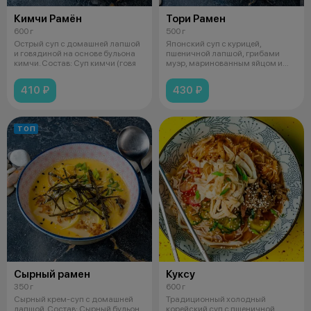
Кимчи Рамён
Тори Рамен
600 г
500 г
Острый суп с домашней лапшой
Японский суп с курицей,
и говядиной на основе бульона
пшеничной лапшой, грибами
кимчи. Состав: Суп кимчи (говя
муэр, маринованным яйцом и
шпинатом. Со
410 ₽
430 ₽
ТОП
Сырный рамен
Куксу
350 г
600 г
Сырный крем-суп с домашней
Традиционный холодный
лапшой. Состав: Сырный бульон,
корейский суп с пшеничной