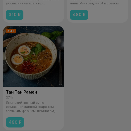
домашняя лапша, сыр
лапшой и говядиной в соевом
моцарелла,
соусе, маринов
310 ₽
480 ₽
ХИТ
Тан Тан Рамен
574 г
Японский пряный суп с
домашней лапшой, жареным
говяжьим фаршем, шпинатом,
яйцом и арахисов
490 ₽