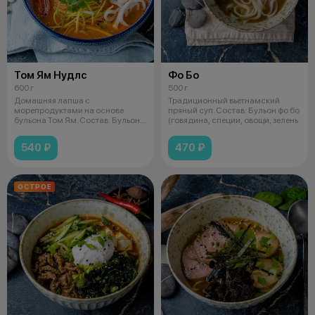
Том Ям Нудлс
Фо Бо
600 г
500 г
Домашняя лапша с
Традиционный вьетнамский
морепродуктами на основе
пряный суп. Состав: Бульон фо бо
бульона Том Ям. Состав: Бульон
(говядина, специи, овощи, зелень
том ям (кокосо
540 ₽
470 ₽
ОСТРОЕ