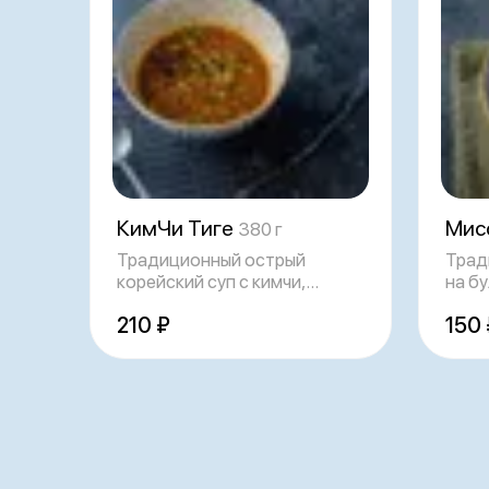
КимЧи Тиге
Мис
380 г
Традиционный острый
Трад
корейский суп с кимчи,
на бу
бататовой лапшой,
доба
210 ₽
150 