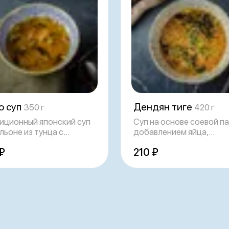
о суп
Дендян тиге
350 г
420 г
иционный японский суп
Суп на основе соевой па
льоне из тунца с
добавлением яйца,
влением
водорослей ва
₽
210 ₽