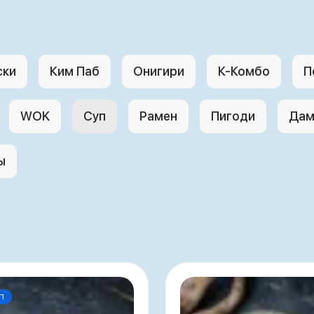
ски
Ким Паб
Онигири
К-Комбо
П
WOK
Суп
Рамен
Пигоди
Дам
ы
П