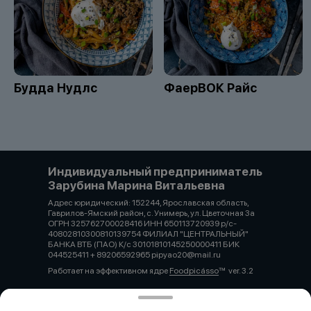
Будда Нудлс
ФаерВОК Райс
Индивидуальный предприниматель
Зарубина Марина Витальевна
Адрес юридический: 152244, Ярославская область,
Гаврилов-Ямский район, с. Унимерь, ул. Цветочная 3а
ОГРН 325762700028416 ИНН 650113720939 р/с-
40802810300810139754 ФИЛИАЛ "ЦЕНТРАЛЬНЫЙ"
БАНКА ВТБ (ПАО) К/с 30101810145250000411 БИК
044525411 + 89206592965 pipyao20@mail.ru
Работает на эффективном ядре
Foodpicásso
ver. 3.2