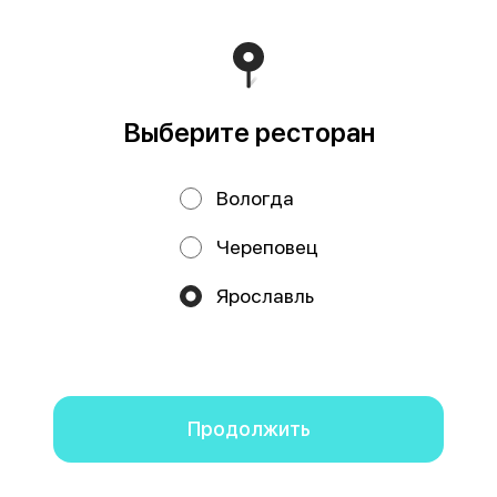
Политика конфиденциальности
Публичная оферта
Выберите ресторан
Вологда
Череповец
Акции, скидки, кэшбэк − в нашем приложении!
Ярославль
Мы используем куки.
Пользуясь сайтом, вы даёте согласие на
обработку файлов cookie вашего браузера и использование
аналитических сервисов согласно нашей
политике
конфиденциальности
.
ОК