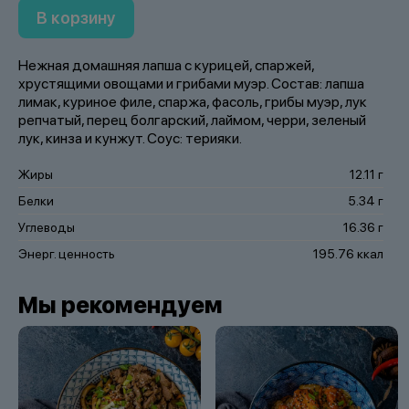
В корзину
Нежная домашняя лапша с курицей, спаржей,
хрустящими овощами и грибами муэр. Состав: лапша
лимак, куриное филе, спаржа, фасоль, грибы муэр, лук
репчатый, перец болгарский, лаймом, черри, зеленый
лук, кинза и кунжут. Соус: терияки.
Жиры
12.11 г
Белки
5.34 г
Углеводы
16.36 г
Энерг. ценность
195.76 ккал
Мы рекомендуем