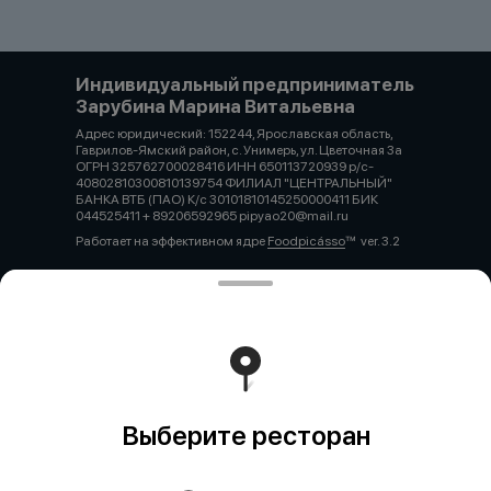
Индивидуальный предприниматель
Зарубина Марина Витальевна
Адрес юридический: 152244, Ярославская область,
Гаврилов-Ямский район, с. Унимерь, ул. Цветочная 3а
ОГРН 325762700028416 ИНН 650113720939 р/с-
40802810300810139754 ФИЛИАЛ "ЦЕНТРАЛЬНЫЙ"
БАНКА ВТБ (ПАО) К/с 30101810145250000411 БИК
044525411 + 89206592965 pipyao20@mail.ru
Работает на эффективном ядре
Foodpicásso
ver. 3.2
Политика конфиденциальности
Публичная оферта
Выберите ресторан