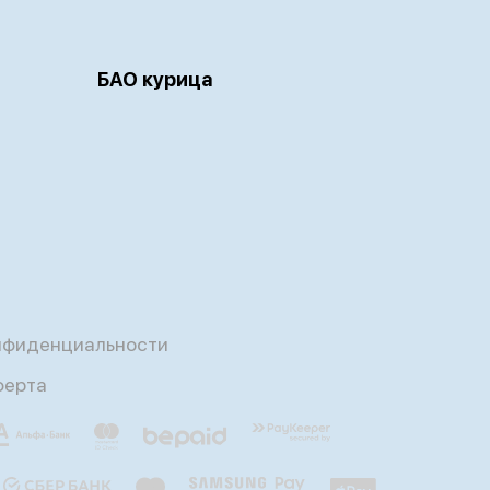
БАО курица
нфиденциальности
ферта