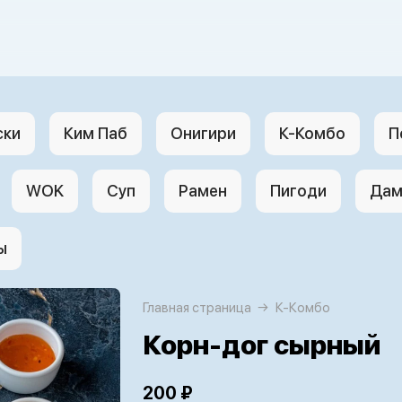
ски
Ким Паб
Онигири
К-Комбо
П
WOK
Суп
Рамен
Пигоди
Дам
ы
Главная страница
К-Комбо
Корн-дог сырный
200 ₽