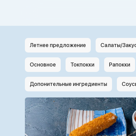
{{ textContacts }}
Летнее предложение
Салаты/Заку
Основное
Токпокки
Рапокки
Допонительные ингредиенты
Соус