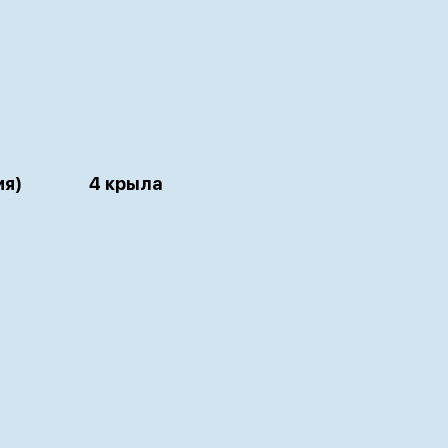
ия)
4 крыла