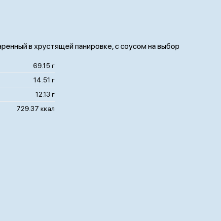
ренный в хрустящей панировке, с соусом на выбор
69.15 г
14.51 г
12.13 г
729.37 ккал