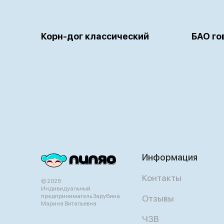
Корн-дог классический
БАО го
Информация
Контакты
© 2025
Индивидуальный
предприниматель Зарубина
Отзывы
Марина Витальевна
ЧЗВ