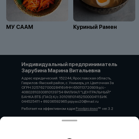
МУ СААМ
Куриный Рамен
Индивидуальный предприниматель
Зарубина Марина Витальевна
Адрес юридический: 152244, Ярославская область,
Гаврилов-Ямский район, с. Унимерь, ул. Цветочная 3а
ОГРН 325762700028416 ИНН 650113720939 р/с-
40802810300810139754 ФИЛИАЛ "ЦЕНТРАЛЬНЫЙ"
БАНКА ВТБ (ПАО) К/с 30101810145250000411 БИК
044525411 + 89206592965 pipyao20@mail.ru
Работает на эффективном ядре
Foodpicásso
ver. 3.2