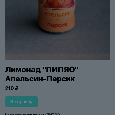
Лимонад "ПИПЯО"
Апельсин-Персик
210 ₽
В корзину
Крафтовые лимонады ПИПЯО