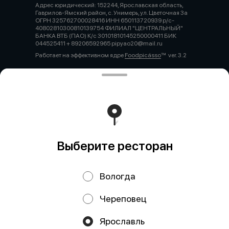
Адрес юридический: 152244, Ярославская область,
Гаврилов-Ямский район, с. Унимерь, ул. Цветочная 3а
ОГРН 325762700028416 ИНН 650113720939 р/с-
40802810300810139754 ФИЛИАЛ "ЦЕНТРАЛЬНЫЙ"
БАНКА ВТБ (ПАО) К/с 30101810145250000411 БИК
044525411 + 89206592965 pipyao20@mail.ru
Работает на эффективном ядре
Foodpicásso
ver. 3.2
Политика конфиденциальности
Публичная оферта
Выберите ресторан
Вологда
Череповец
Акции, скидки, кэшбэк − в нашем приложении!
Ярославль