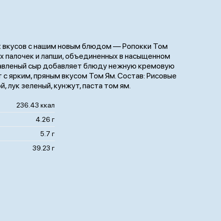
х вкусов с нашим новым блюдом — Ропокки Том
х палочек и лапши, объединенных в насыщенном
Плавленый сыр добавляет блюду нежную кремовую
 с ярким, пряным вкусом Том Ям. Состав: Рисовые
, лук зеленый, кунжут, паста том ям.
236.43 ккал
4.26 г
5.7 г
39.23 г