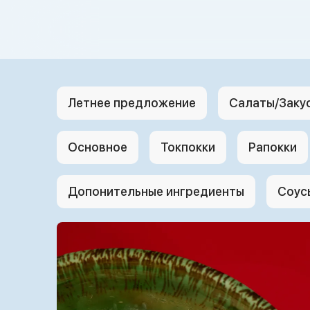
{{ textContacts }}
Летнее предложение
Салаты/Заку
Основное
Токпокки
Рапокки
Допонительные ингредиенты
Соус