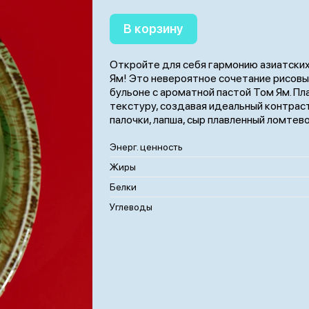
В корзину
Откройте для себя гармонию азиатски
Ям! Это невероятное сочетание рисовы
бульоне с ароматной пастой Том Ям. 
текстуру, создавая идеальный контраст
палочки, лапша, сыр плавленный ломтевой
Энерг. ценность
Жиры
Белки
Углеводы