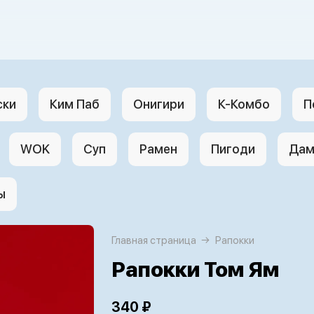
ски
Ким Паб
Онигири
К-Комбо
П
WOK
Суп
Рамен
Пигоди
Дам
ы
Главная страница
Рапокки
Рапокки Том Ям
340 ₽