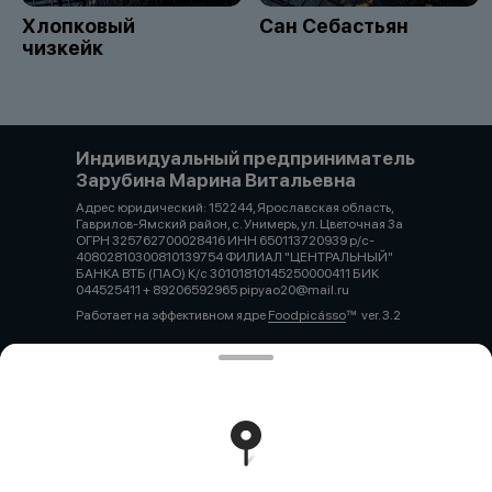
Хлопковый
Сан Себастьян
чизкейк
Индивидуальный предприниматель
Зарубина Марина Витальевна
Адрес юридический: 152244, Ярославская область,
Гаврилов-Ямский район, с. Унимерь, ул. Цветочная 3а
ОГРН 325762700028416 ИНН 650113720939 р/с-
40802810300810139754 ФИЛИАЛ "ЦЕНТРАЛЬНЫЙ"
БАНКА ВТБ (ПАО) К/с 30101810145250000411 БИК
044525411 + 89206592965 pipyao20@mail.ru
Работает на эффективном ядре
Foodpicásso
ver. 3.2
Политика конфиденциальности
Публичная оферта