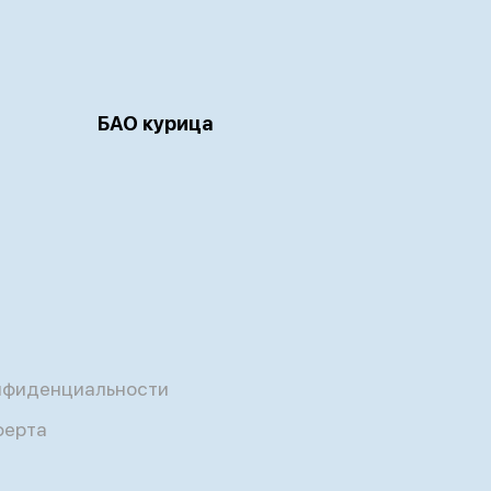
БАО курица
нфиденциальности
ферта