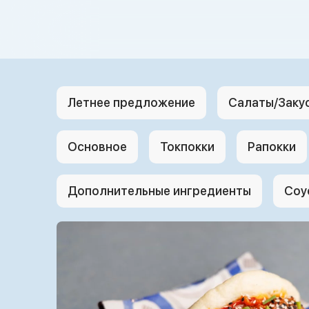
{{ textContacts }}
Летнее предложение
Салаты/Заку
Основное
Токпокки
Рапокки
Дополнительные ингредиенты
Соу