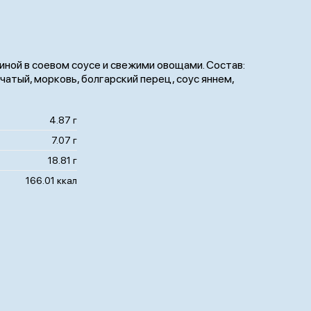
иной в соевом соусе и свежими овощами. Состав:
пчатый, морковь, болгарский перец, соус яннем,
4.87 г
7.07 г
18.81 г
166.01 ккал