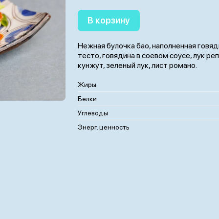
В корзину
Нежная булочка бао, наполненная говяд
тесто, говядина в соевом соусе, лук ре
кунжут, зеленый лук, лист романо.
Жиры
Белки
Углеводы
Энерг. ценность