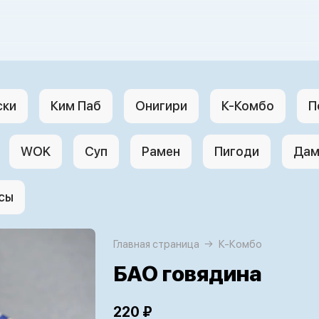
ски
Ким Паб
Онигири
К-Комбо
П
WOK
Суп
Рамен
Пигоди
Дам
сы
Главная страница
К-Комбо
БАО говядина
220 ₽