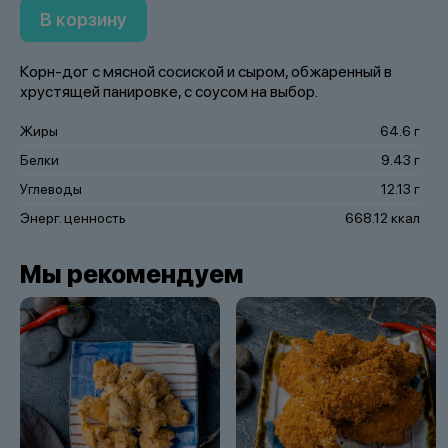
В корзину
Корн-дог с мясной сосиской и сыром, обжаренный в
хрустящей панировке, с соусом на выбор.
Жиры
64.6 г
Белки
9.43 г
Углеводы
12.13 г
Энерг. ценность
668.12 ккал
Мы рекомендуем