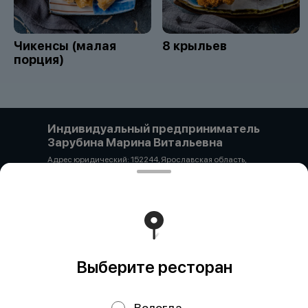
Чикенсы (малая
8 крыльев
порция)
Индивидуальный предприниматель
Зарубина Марина Витальевна
Адрес юридический: 152244, Ярославская область,
Гаврилов-Ямский район, с. Унимерь, ул. Цветочная 3а
ОГРН 325762700028416 ИНН 650113720939 р/с-
40802810300810139754 ФИЛИАЛ "ЦЕНТРАЛЬНЫЙ"
БАНКА ВТБ (ПАО) К/с 30101810145250000411 БИК
044525411 + 89206592965 pipyao20@mail.ru
Работает на эффективном ядре
Foodpicásso
ver. 3.2
Выберите ресторан
Политика конфиденциальности
Вологда