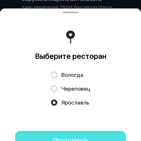
Адрес юридический: 152244, Ярославская область,
Гаврилов-Ямский район, с. Унимерь, ул. Цветочная 3а
ОГРН 325762700028416 ИНН 650113720939 р/с-
40802810300810139754 ФИЛИАЛ "ЦЕНТРАЛЬНЫЙ"
БАНКА ВТБ (ПАО) К/с 30101810145250000411 БИК
044525411 + 89206592965 pipyao20@mail.ru
Работает на эффективном ядре
Foodpicásso
ver. 3.2
Выберите ресторан
Политика конфиденциальности
Вологда
Публичная оферта
Череповец
Акции, скидки, кэшбэк − в нашем приложении!
Ярославль
Мы используем куки.
Пользуясь сайтом, вы даёте согласие на
обработку файлов cookie вашего браузера и использование
аналитических сервисов согласно нашей
политике
конфиденциальности
.