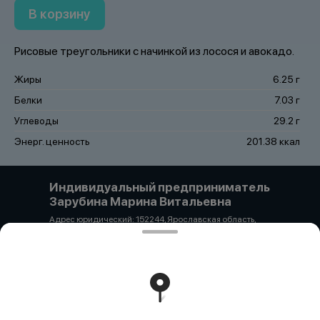
В корзину
Рисовые треугольники с начинкой из лосося и авокадо.
Жиры
6.25 г
Белки
7.03 г
Углеводы
29.2 г
Энерг. ценность
201.38 ккал
Индивидуальный предприниматель
Зарубина Марина Витальевна
Адрес юридический: 152244, Ярославская область,
Гаврилов-Ямский район, с. Унимерь, ул. Цветочная 3а
ОГРН 325762700028416 ИНН 650113720939 р/с-
40802810300810139754 ФИЛИАЛ "ЦЕНТРАЛЬНЫЙ"
БАНКА ВТБ (ПАО) К/с 30101810145250000411 БИК
044525411 + 89206592965 pipyao20@mail.ru
Работает на эффективном ядре
Foodpicásso
ver. 3.2