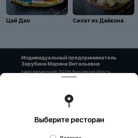
Цай Дао
Салат из Дайкона
Индивидуальный предприниматель
Зарубина Марина Витальевна
Адрес юридический: 152244, Ярославская область,
Гаврилов-Ямский район, с. Унимерь, ул. Цветочная 3а
ОГРН 325762700028416 ИНН 650113720939 р/с-
40802810300810139754 ФИЛИАЛ "ЦЕНТРАЛЬНЫЙ"
БАНКА ВТБ (ПАО) К/с 30101810145250000411 БИК
044525411 + 89206592965 pipyao20@mail.ru
Работает на эффективном ядре
Foodpicásso
ver. 3.2
Выберите ресторан
Политика конфиденциальности
Вологда