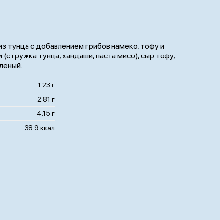
из тунца с добавлением грибов намеко, тофу и
 (стружка тунца, хандаши, паста мисо), сыр тофу,
леный.
1.23 г
2.81 г
4.15 г
38.9 ккал