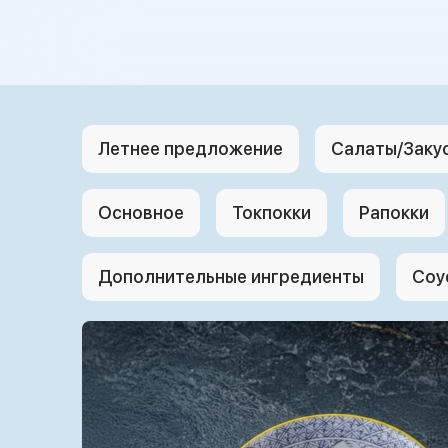
{{ textContacts }}
Летнее предложение
Салаты/Заку
Основное
Токпокки
Рапокки
Дополнительные ингредиенты
Соу