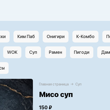
ски
Ким Паб
Онигири
К-Комбо
П
WOK
Суп
Рамен
Пигоди
Дам
сы
Главная страница
Суп
Мисо суп
150 ₽