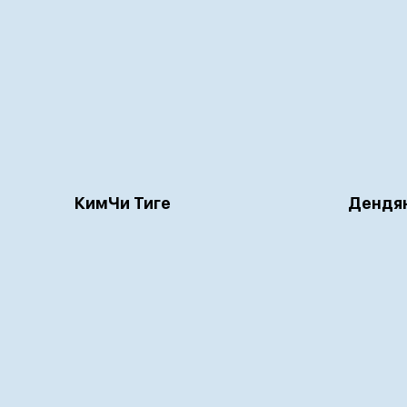
КимЧи Тиге
Дендян