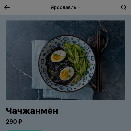
Ярославль
Чачжанмён
290 ₽