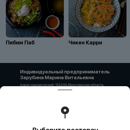
Пибим Паб
Чикен Карри
Индивидуальный предприниматель
Зарубина Марина Витальевна
Адрес юридический: 152244, Ярославская область,
Гаврилов-Ямский район, с. Унимерь, ул. Цветочная 3а
ОГРН 325762700028416 ИНН 650113720939 р/с-
40802810300810139754 ФИЛИАЛ "ЦЕНТРАЛЬНЫЙ"
БАНКА ВТБ (ПАО) К/с 30101810145250000411 БИК
044525411 + 89206592965 pipyao20@mail.ru
Работает на эффективном ядре
Foodpicásso
ver. 3.2