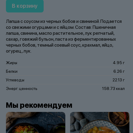
В корзину
Лапша с соусом из черных бобов и свининой. Подается
со свежими огурцами и с яйцом. Состав: Пшеничная
лапша, свинина, масло растительное, лук репчатый,
сахар, говяжий бульон, паста из ферментированных
черных бобов, темный соевый соус, крахмал, яйцо,
огурец, лук.
Жиры
4.95 г
Белки
6.26 г
Углеводы
22.13 г
Энерг. ценность
158.73 ккал
Мы рекомендуем